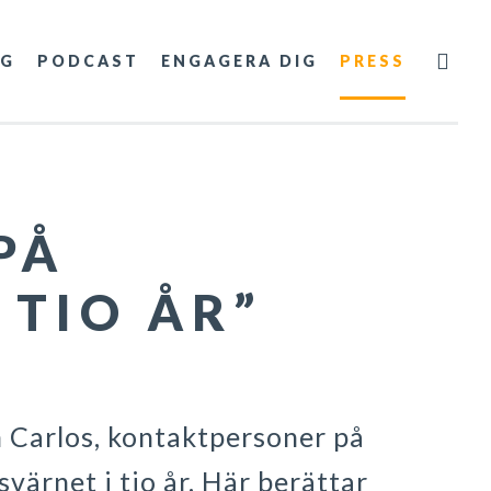
NG
PODCAST
ENGAGERA DIG
PRESS
PÅ
 TIO ÅR”
ch Carlos, kontaktpersoner på
värnet i tio år. Här berättar