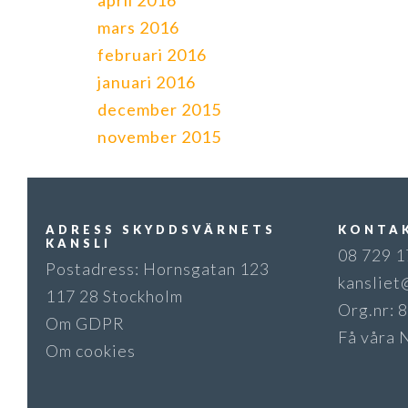
april 2016
mars 2016
februari 2016
januari 2016
december 2015
november 2015
ADRESS SKYDDSVÄRNETS
KONTA
KANSLI
08 729 1
Postadress: Hornsgatan 123
kansliet
117 28 Stockholm
Org.nr:
Om GDPR
Få våra 
Om cookies