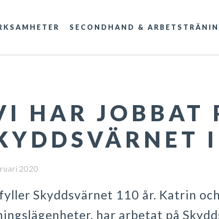
RKSAMHETER
SECONDHAND & ARBETSTRÄNI
VI HAR JOBBAT 
KYDDSVÄRNET I
ruari 2020
 fyller Skyddsvärnet 110 år. Katrin o
ingslägenheter, har arbetat på Skydds