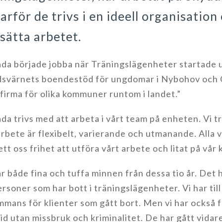
arför de trivs i en ideell organisation
sätta arbetet.
åda började jobba när Träningslägenheter startade u
svärnets boendestöd för ungdomar i Nybohov och 
firma för olika kommuner runtom i landet.”
åda trivs med att arbeta i vårt team på enheten. Vi tr
arbete är flexibelt, varierande och utmanande. Alla
ett oss frihet att utföra vårt arbete och litat på vår
ar både fina och tuffa minnen från dessa tio år. Det h
ersoner som har bott i träningslägenheter. Vi har ti
ammans för klienter som gått bort. Men vi har också få
id utan missbruk och kriminalitet. De har gått vidare 