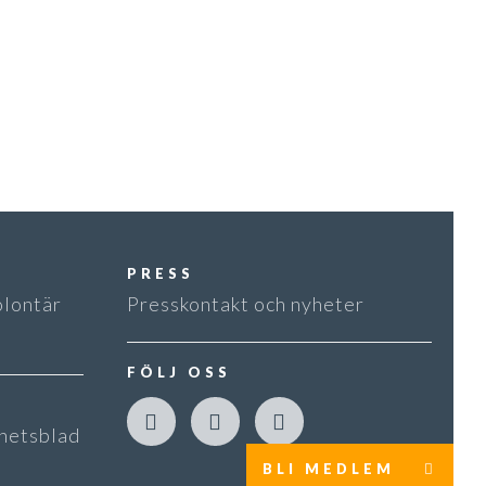
PRESS
olontär
Presskontakt och nyheter
FÖLJ OSS
hetsblad
BLI MEDLEM