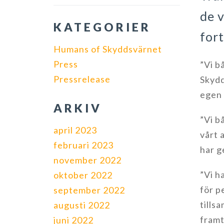
de v
KATEGORIER
fort
Humans of Skyddsvärnet
Press
”Vi b
Pressrelease
Skydd
egen 
ARKIV
”Vi b
april 2023
vårt 
februari 2023
har g
november 2022
”Vi h
oktober 2022
för p
september 2022
tills
augusti 2022
framt
juni 2022