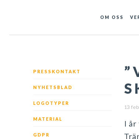
OM OSS
VE
”
PRESSKONTAKT
S
NYHETSBLAD
LOGOTYPER
13 feb
MATERIAL
I år
Trän
GDPR