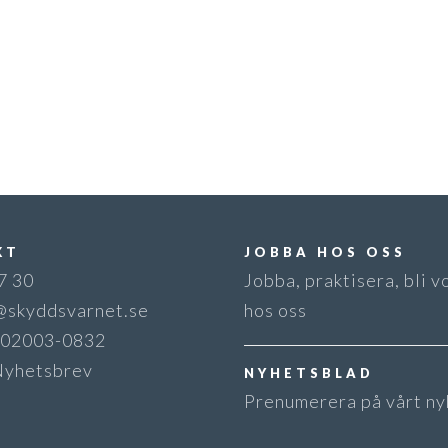
KT
JOBBA HOS OSS
7 30
Jobba, praktisera, bli v
@skyddsvarnet.se
hos oss
 802003-0832
Nyhetsbrev
NYHETSBLAD
Prenumerera på vårt ny