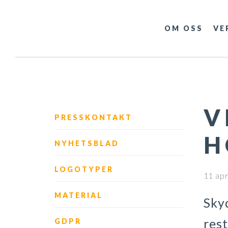
OM OSS
VE
V
PRESSKONTAKT
H
NYHETSBLAD
LOGOTYPER
11 apr
MATERIAL
Sky
res
GDPR