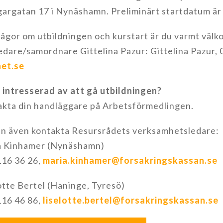
argatan 17 i Nynäshamn. Preliminärt startdatum är
rågor om utbildningen och kurstart är du varmt väl
edare/samordnare Gittelina Pazur: Gittelina Pazur,
et.se
 intresserad av att gå utbildningen?
kta din handläggare på Arbetsförmedlingen.
n även kontakta Resursrådets verksamhetsledare:
a Kinhamer (Nynäshamn)
16 36 26,
maria.kinhamer@forsakringskassan.se
otte Bertel (Haninge, Tyresö)
16 46 86,
liselotte.bertel@forsakringskassan.se