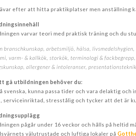
rävar efter att hitta praktikplatser men anställning 
dningsinnehåll
dningen varvar teori med praktisk träning och du st
 branschkunskap, arbetsmiljö, hälsa, livsmedelshygien, 
mi, varm- & kallkök, storkök, terminologi & fackbegrepp,
skunskap, allergener & intoleranser, presentationstekni
tt gå utbildningen behöver du:
å svenska, kunna passa tider och vara delaktig och in
l, serviceinriktad, stresstålig och tycker att det är k
ldningsupplägg
dningen pågår under 16 veckor och hålls på heltid mån
svärnets välutrustade och luftiga lokaler på
Gotth