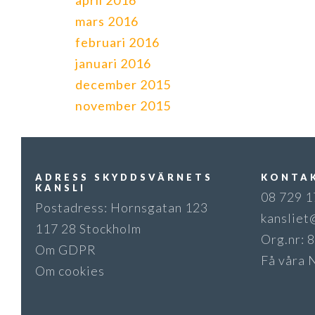
april 2016
mars 2016
februari 2016
januari 2016
december 2015
november 2015
ADRESS SKYDDSVÄRNETS
KONTA
KANSLI
08 729 1
Postadress: Hornsgatan 123
kansliet
117 28 Stockholm
Org.nr:
Om GDPR
Få våra 
Om cookies