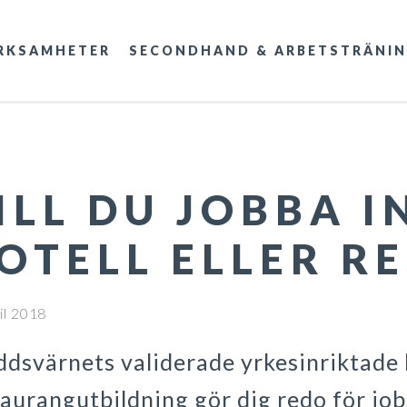
RKSAMHETER
SECONDHAND & ARBETSTRÄNI
ILL DU JOBBA 
OTELL ELLER R
il 2018
ddsvärnets validerade yrkesinriktade 
taurangutbildning gör dig redo för jo