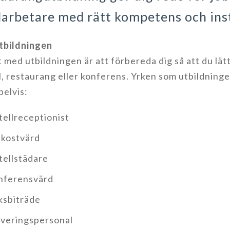
arbetare med rätt kompetens och inst
tbildningen
 med utbildningen är att förbereda dig så att du lät
l, restaurang eller konferens. Yrken som utbildninge
elvis:
ellreceptionist
ukostvärd
ellstädare
nferensvärd
ksbiträde
veringspersonal