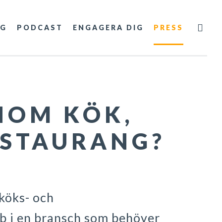
NG
PODCAST
ENGAGERA DIG
PRESS
INOM KÖK,
ESTAURANG?
köks- och
bb i en bransch som behöver