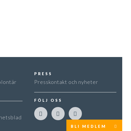
PRESS
olontär
Presskontakt och nyheter
FÖLJ OSS
hetsblad
BLI MEDLEM