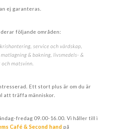
kan ej garanteras.
uderar följande områden:
krishantering, service och värdskap,
 matlagning & bakning, livsmedels- &
k och matsvinn.
tresserad. Ett stort plus är om du är
ul att träffa människor.
dag-fredag 09.00-16.00. Vi håller till i
ems Café & Second hand
på