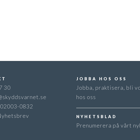
KT
JOBBA HOS OSS
7 30
Jobba, praktisera, bli v
@skyddsvarnet.se
hos oss
 802003-0832
Nyhetsbrev
NYHETSBLAD
Prenumerera på vårt ny